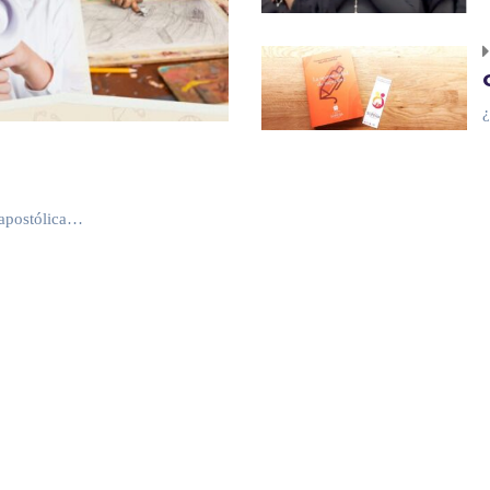
¿
 apostólica…