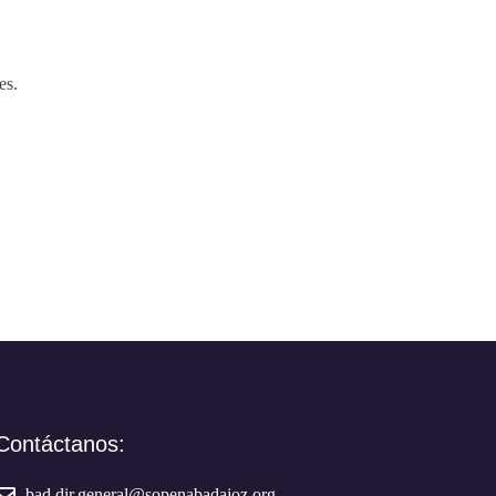
es.
Contáctanos:
bad.dir.general@sopenabadajoz.org