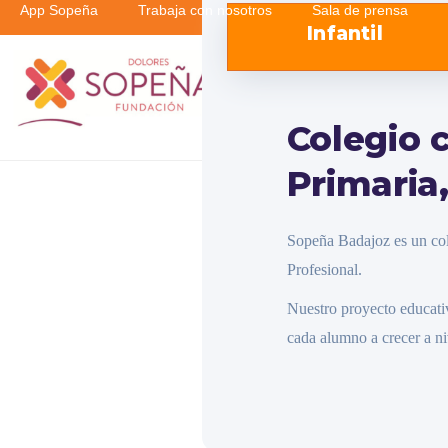
App Sopeña
Trabaja con nosotros
Sala de prensa
contenido
Infantil
CENTRO CONCERTADO DE
EDUCACIÓN INFANTIL,
PRIMARIA, SECUNDARIA Y
FORMACIÓN PROFESIONAL
SOPEÑA-BADAJOZ
Colegio 
Primaria
Sopeña Badajoz es un co
Profesional.
Nuestro proyecto educati
cada alumno a crecer a n